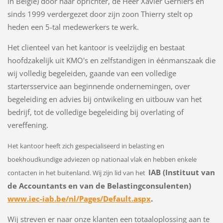
in België) door haar oprichter, de Heer Xavier Gerniers en
sinds 1999 verdergezet door zijn zoon Thierry stelt op
heden een 5-tal medewerkers te werk.
Het clienteel van het kantoor is veelzijdig en bestaat
hoofdzakelijk uit KMO's en zelfstandigen in éénmanszaak die
wij volledig begeleiden, gaande van een volledige
startersservice aan beginnende ondernemingen, over
begeleiding en advies bij ontwikeling en uitbouw van het
bedrijf, tot de volledige begeleiding bij overlating of
vereffening.
Het kantoor heeft zich gespecialiseerd in belasting en
boekhoudkundige adviezen op nationaal vlak en hebben enkele
IAB (Instituut van
contacten in het buitenland. Wij zijn lid van het
de Accountants en van de Belastingconsulenten)
www.iec-iab.be/nl/Pages/Default.aspx
.
Wij streven er naar onze klanten een totaaloplossing aan te