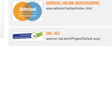
ADMISOL ONLINE BOEKHOUDING
www.admisol.be/benl/index.html
IAB - IEC
www.iec-iab.be/nl/Pages/Default.aspx