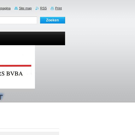
pagina
Site map
RSS
Print