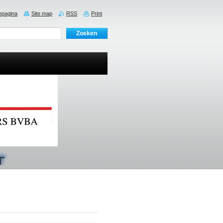
pagina
Site map
RSS
Print